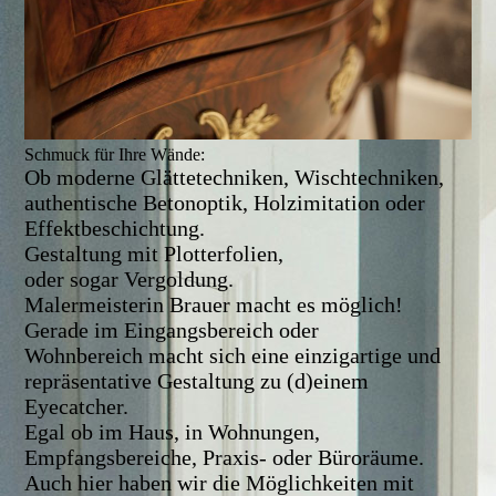
Schmuck für Ihre Wände:
Ob moderne Glättetechniken, Wischtechniken,
authentische Betonoptik, Holzimitation oder
Effektbeschichtung.
Gestaltung mit Plotterfolien,
oder sogar Vergoldung.
Malermeisterin Brauer macht es möglich!
Gerade im Eingangsbereich oder
Wohnbereich
macht sich eine einzigartige und
repräsentative Gestaltung zu (d)einem
Eyecatcher.
E
gal ob im Haus, in Wohnungen,
Empfangsbereiche, Praxis- oder Büroräume.
Auch hier haben wir die Möglichkeiten mit