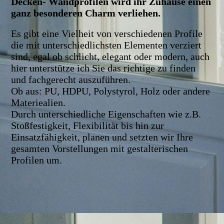
Decken- Wandprofilen wird ihr Zuhause einen
ganz besonderen Charm verliehen.
Es gibt eine Vielheit von verschiedenen Profile
die mit unterschiedlichsten Elementen verziert
sind, egal ob schlicht, elegant oder modern, auch
hier unterstütze ich Sie das richtige zu finden
und fachgerecht auszuführen.
Ob aus: PU, HDPU, Polystyrol, Holz oder andere
Materiealien.
Durch unterschiedliche Eigenschaften wie z.B.
Stoßfestigkeit, Flexibilität bis hin zur
Einsatzfähigkeit, planen und setzten wir Ihre
gesamten Vorstellungen mit gestalterischen
Profilen um.