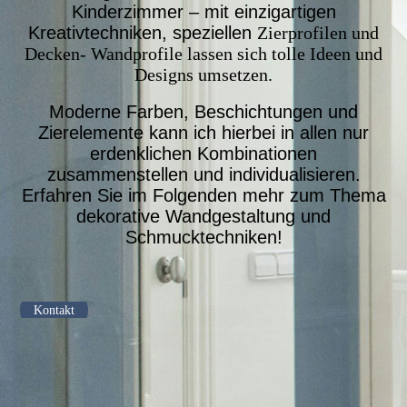
Kinderzimmer – mit einzigartigen
Kreativtechniken,
speziellen
Zierprofilen und
Decken- Wandprofile lassen sich tolle Ideen und
Designs umsetzen.
Moderne Farben, Beschichtungen und
Zierelemente kann ich hierbei in allen nur
erdenklichen Kombinationen
zusammenstellen und individualisieren.
Erfahren Sie im Folgenden mehr zum Thema
dekorative Wandgestaltung und
Schmucktechniken!
Kontakt