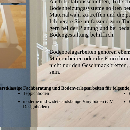
Auch Isolationsschichten, Tritt
Bodenheizungssysteme sollten ber
Materialwahl zu treffen und die 
Ich berate Sie umfassend zum Th
gern bei der Planung und bei bed
Bodengestaltung behilflich.
Bodenbelagarbeiten gehören eben
Malerarbeiten oder die Einrichtu
nicht nur den Geschmack treffen, 
sein.
erstklassige Fachberatung
und Bodenverlegearbeiten für folgend
Teppichböden
moderne und widerstandsfähige Vinylböden (CV-
Designböden)