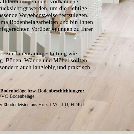
schalldämmungen oder vorhandene
ücksichtigt werden, um die richtige
passende Vorgehensweise festzulegen.
ema Bodenbelagarbeiten und bin Ihnen
arfsgerechten Vorüberlegungen zu Ihrer
so zur Innenraumgestaltung wie
ng. Böden, Wände und Möbel sollten
sondern auch langlebig und praktisch
e Bodenbeläge bzw. Bodenbeschichtungen:
PVC-Bodenbeläge
Fußbodenleisten aus Holz, PVC, PU, HDPU