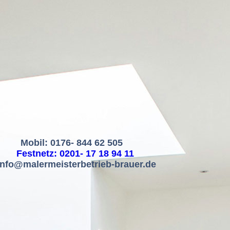
Mobil: 0
176- 844 62 505
Festnetz: 0201- 17 18 94 11
info@malermeisterbetrieb-brauer.de