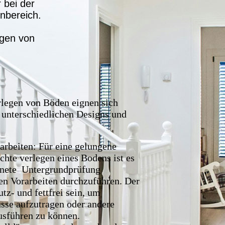
r bei der
enbereich.
gen von
rlegen von Böden eignen sich
n unterschiedlichen Designs und
arbeiten: Für eine gelungene
hte verlegen eines Bodens ist es
ignete Untergrundprüfung
en Vorarbeiten durchzuführen. Der
z- und fettfrei sein, um
sse aufzutragen oder andere
sführen zu können.