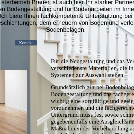
sterbetrieb Brauer
ist auch hier Ihr starker Partne
llen Bodengestaltung und für Bodenarbeiten im Inn
Ich biete Ihnen fachkompetente Unterstützung bei
schichtungen, dem erneuern von Böden und verle
Bodenbelägen.
Kontakt
Für die Neugestaltung und das Ve
verschiedenste Materialien, die i
Systemen zur Auswahl stehen.
Grundsätzlich gilt bei Bodenbelag
Bodengestaltung und das fachgerec
wichtig eine sorgfältige und gee
vorzunehmen und die fachgerecht
Untergrund muss fest sowie schmut
gegebenenfalls eine Ausgleichsma
Maßnahmen der Vorbehandlung au